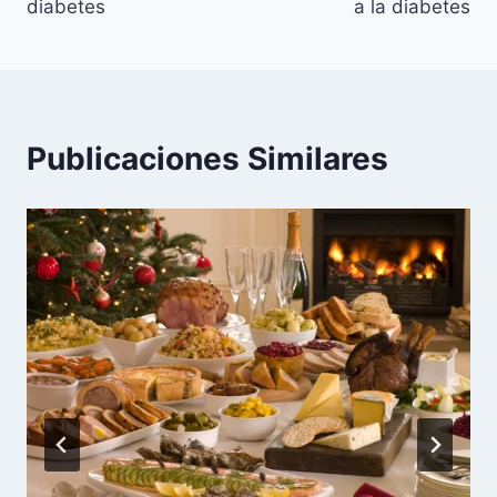
entradas
diabetes
a la diabetes
Publicaciones Similares