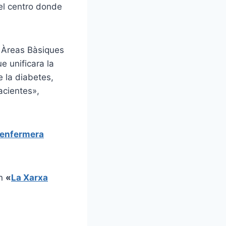
el centro donde
s Àreas Bàsiques
e unificara la
e la diabetes,
pacientes»,
a enfermera
en
«
La Xarxa