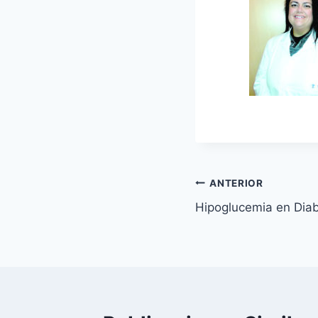
Navegación
ANTERIOR
Hipoglucemia en Diab
de
entradas