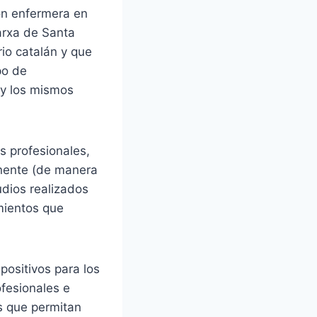
ión enfermera en
arxa de Santa
rio catalán y que
po de
 y los mismos
s profesionales,
anente (de manera
udios realizados
amientos que
ositivos para los
ofesionales e
os que permitan