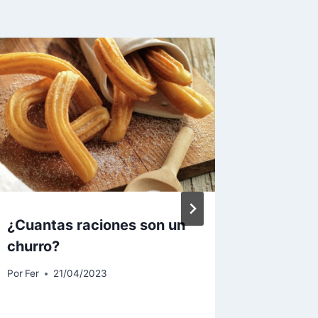
¿Cuantas raciones son un
Resfri
churro?
Por
Fer
0
Por
Fer
21/04/2023