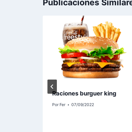
Publicaciones Similar
a fue
Raciones burguer king
as
Por
Fer
07/09/2022
 de