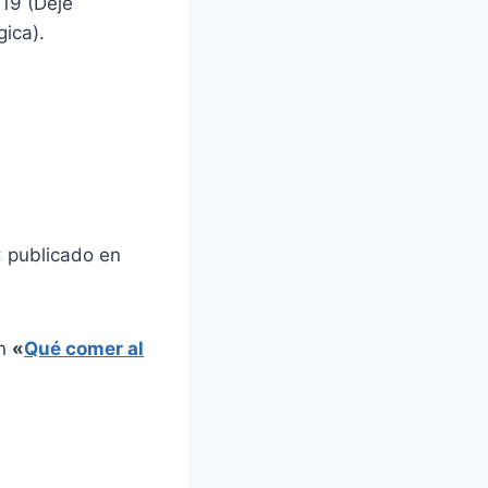
 19 (Dejé
ica).
«
publicado en
en
«
Qué comer al