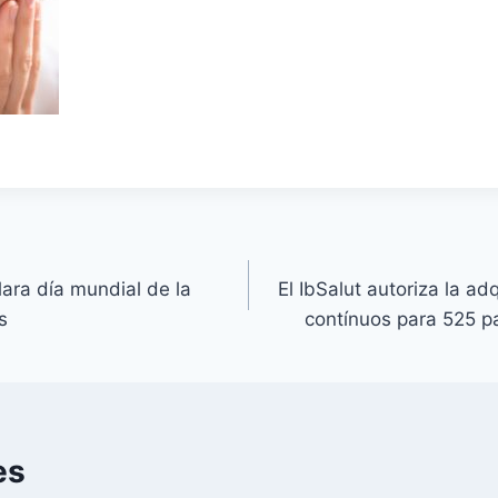
ara día mundial de la
El IbSalut autoriza la ad
s
contínuos para 525 p
es