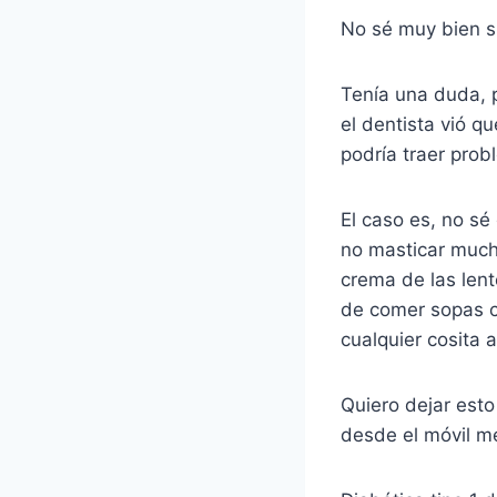
No sé muy bien si
Tenía una duda, p
el dentista vió q
podría traer prob
El caso es, no sé
no masticar mucho
crema de las lent
de comer sopas c
cualquier cosita a
Quiero dejar esto
desde el móvil m