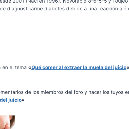
 desde 2001 (Nací en 1996). Novorapid 8-6-5-5 y Toujeo
de diagnosticarme diabetes debido a una reacción alérg
a en el tema
«
Qué comer al extraer la muela del juicio
omentarios de los miembros del foro y hacer los tuyos 
del juicio
«