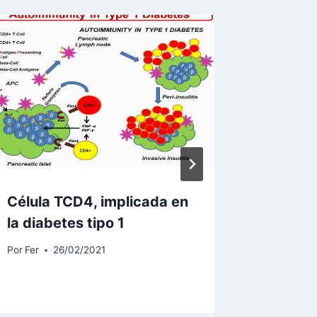
Célula TCD4, implicada en
¿Cual e
la diabetes tipo 1
racione
Carbono
Por
Fer
26/02/2021
Por
Fer
0