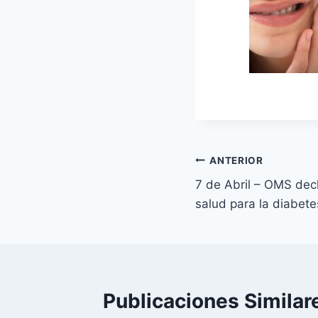
Navegación
ANTERIOR
7 de Abril – OMS decl
de
salud para la diabete
entradas
Publicaciones Similar