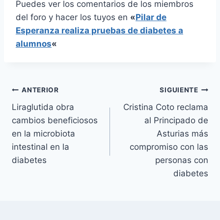
Puedes ver los comentarios de los miembros
del foro y hacer los tuyos en
«
Pilar de
Esperanza realiza pruebas de diabetes a
alumnos
«
Navegación
ANTERIOR
SIGUIENTE
Liraglutida obra
Cristina Coto reclama
de
cambios beneficiosos
al Principado de
entradas
en la microbiota
Asturias más
intestinal en la
compromiso con las
diabetes
personas con
diabetes