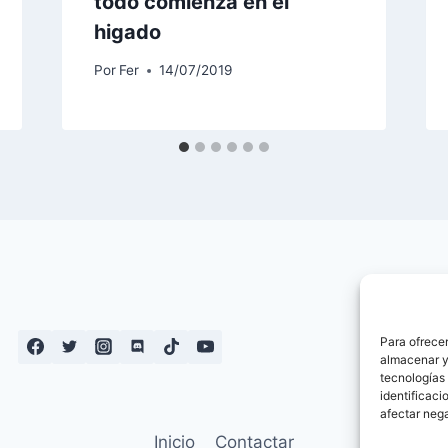
todo comienza en el
higado
Por
Fer
14/07/2019
Para ofrecer
almacenar y/
tecnologías
identificaci
afectar nega
Inicio
Contactar