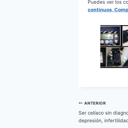
Puedes ver los c
continuos, Compa
Navegación
ANTERIOR
Ser celíaco sin diagn
de
depresión, infertilid