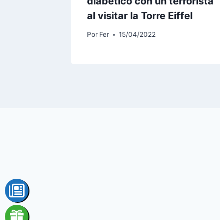
oy
diabético con un terrorista
al visitar la Torre Eiffel
Por
Fer
15/04/2022