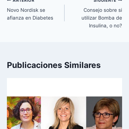
Navegación
ANTERIOR
SIGUIENTE
Novo Nordisk se
Consejo sobre si
de
afianza en Diabetes
utilizar Bomba de
entradas
Insulina, o no?
Publicaciones Similares