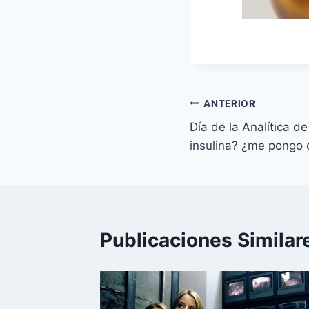
Navegación
ANTERIOR
Día de la Analítica d
de
insulina? ¿me pongo 
entradas
Publicaciones Similar