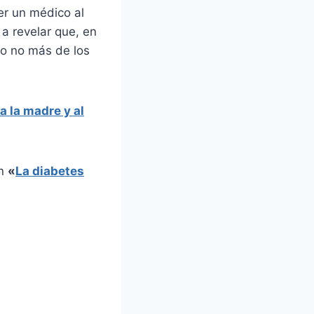
er un médico al
a revelar que, en
 o no más de los
a la madre y al
en
«
La diabetes