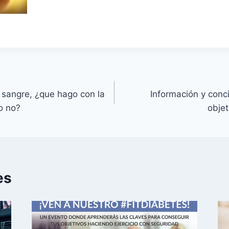
e sangre, ¿que hago con la
Información y conci
o no?
obje
es