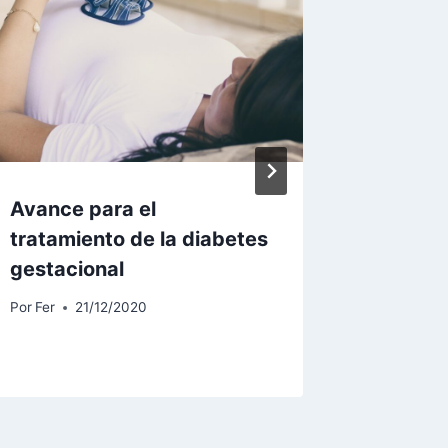
Avance para el
Glucag
tratamiento de la diabetes
racione
gestacional
aproxi
dosis 
Por
Fer
21/12/2020
Por
Fer
0