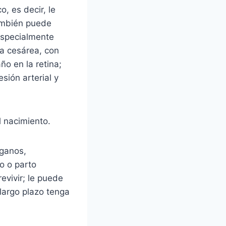
, es decir, le
ambién puede
especialmente
na cesárea, con
o en la retina;
sión arterial y
l nacimiento.
rganos,
o o parto
evivir; le puede
largo plazo tenga