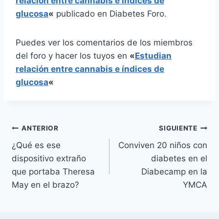
relación entre cannabis e índices de
glucosa
«
publicado en Diabetes Foro.
Puedes ver los comentarios de los miembros
del foro y hacer los tuyos en
«
Estudian
relación entre cannabis e índices de
glucosa
«
Navegación
ANTERIOR
SIGUIENTE
¿Qué es ese
Conviven 20 niños con
de
dispositivo extraño
diabetes en el
entradas
que portaba Theresa
Diabecamp en la
May en el brazo?
YMCA