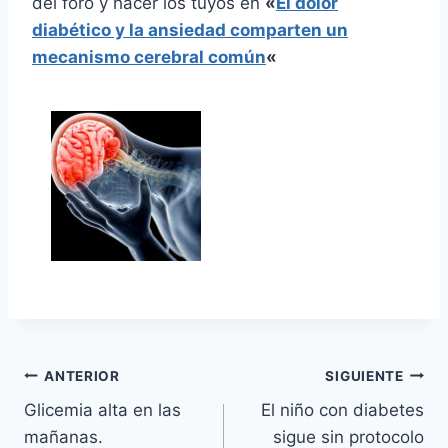
del foro y hacer los tuyos en
«
El dolor
diabético y la ansiedad comparten un
mecanismo cerebral común
«
Navegación
ANTERIOR
SIGUIENTE
Glicemia alta en las
El niño con diabetes
de
mañanas.
sigue sin protocolo