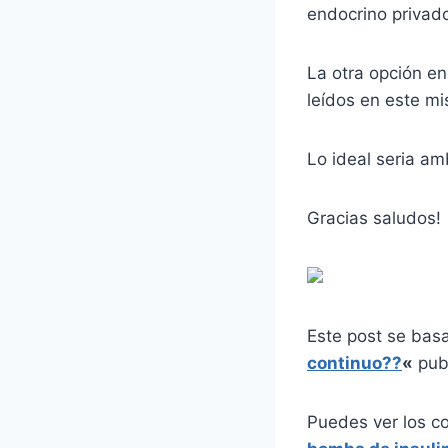
endocrino privado
La otra opción en
leídos en este m
Lo ideal seria am
Gracias saludos!
Este post se bas
continuo??
«
publ
Puedes ver los c