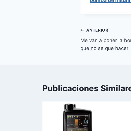
bomba de insuli
Navegación
ANTERIOR
Me van a poner la bo
de
que no se que hacer
entradas
Publicaciones Similar