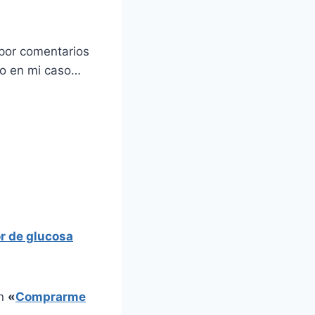
 por comentarios
ho en mi caso…
r de glucosa
en
«
Comprarme