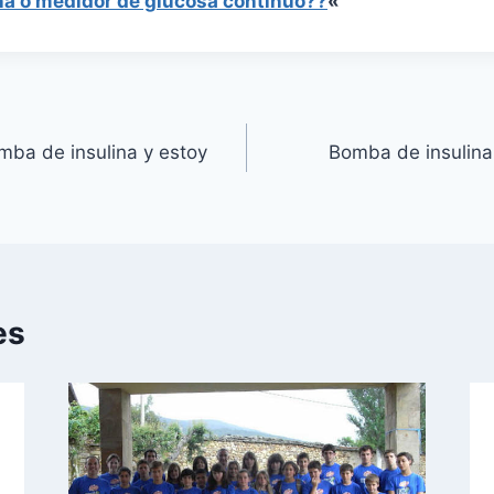
na o medidor de glucosa continuo??
«
mba de insulina y estoy
Bomba de insulina
es