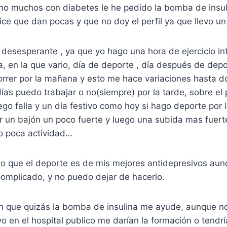
o muchos con diabetes le he pedido la bomba de insul
ce que dan pocas y que no doy el perfil ya que llevo u
 desesperante , ya que yo hago una hora de ejercicio i
 en la que vario, día de deporte , día después de depo
orrer por la mañana y esto me hace variaciones hasta d
ías puedo trabajar o no(siempre) por la tarde, sobre e
ego falla y un día festivo como hoy si hago deporte por 
 un bajón un poco fuerte y luego una subida mas fuerte
do poca actividad…
reo que el deporte es de mis mejores antidepresivos au
complicado, y no puedo dejar de hacerlo.
 que quizás la bomba de insulina me ayude, aunque no
en el hospital publico me darían la formación o tendría