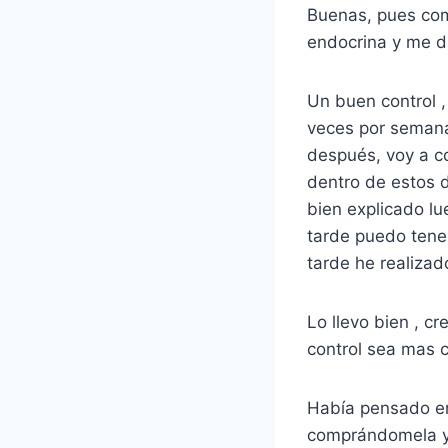
Buenas, pues com
endocrina y me di
Un buen control ,
veces por semana,
después, voy a c
dentro de estos d
bien explicado lu
tarde puedo tener
tarde he realiza
Lo llevo bien , c
control sea mas 
Había pensado en
comprándomela yo 