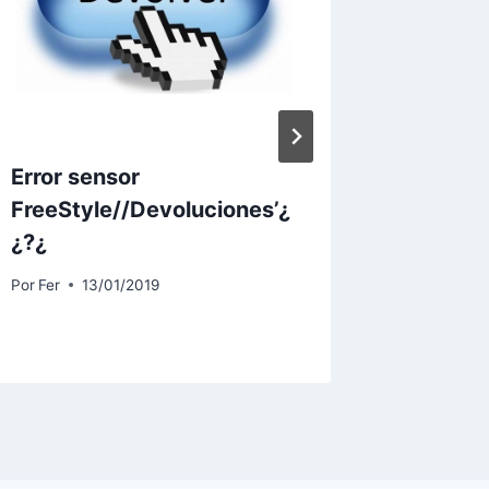
Error sensor
Muere 
FreeStyle//Devoluciones’¿
diabete
¿?¿
seguir 
insulin
Por
Fer
13/01/2019
Por
Fer
2