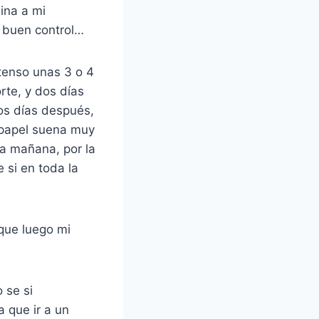
ina a mi
n buen control…
ntenso unas 3 o 4
rte, y dos días
os días después,
l papel suena muy
la mañana, por la
 si en toda la
nque luego mi
 se si
 que ir a un