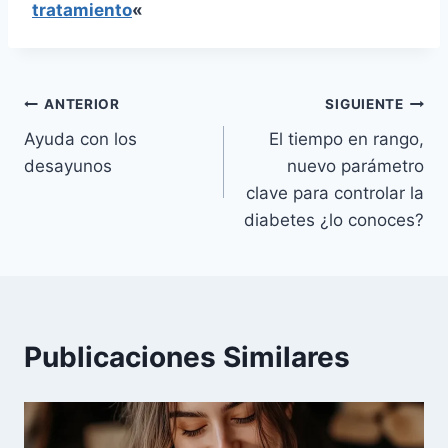
tratamiento
«
Navegación
ANTERIOR
SIGUIENTE
Ayuda con los
El tiempo en rango,
de
desayunos
nuevo parámetro
entradas
clave para controlar la
diabetes ¿lo conoces?
Publicaciones Similares