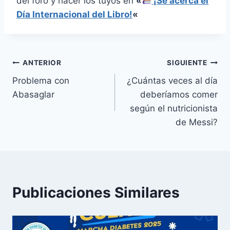
del foro y hacer los tuyos en
«
¡Se acerca el
Día Internacional del Libro!
«
Navegación
ANTERIOR
SIGUIENTE
Problema con
¿Cuántas veces al día
de
Abasaglar
deberíamos comer
entradas
según el nutricionista
de Messi?
Publicaciones Similares