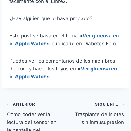
facilmente con el Libre2.
¿Hay alguien que lo haya probado?
Este post se basa en el tema
«
Ver glucosa en
el Apple Watch
«
publicado en Diabetes Foro.
Puedes ver los comentarios de los miembros
del foro y hacer los tuyos en
«
Ver glucosa en
el Apple Watch
«
Navegación
ANTERIOR
SIGUIENTE
Como poder ver la
Trasplante de islotes
de
lectura del sensor en
sin inmusupresion
entradas
la pantalla del