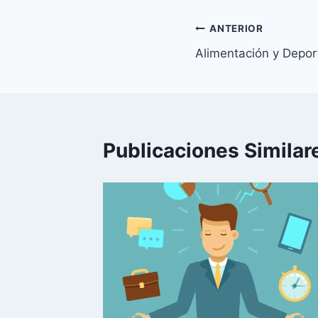
Navegación
ANTERIOR
Alimentación y Depor
de
entradas
Publicaciones Similar