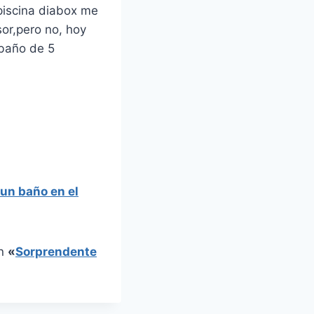
piscina diabox me
or,pero no, hoy
 baño de 5
un baño en el
en
«
Sorprendente