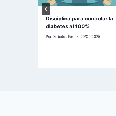
Disciplina para controlar la
r la
diabetes al 100%
l en el
Por
Diabetes Foro
29/09/2025
025