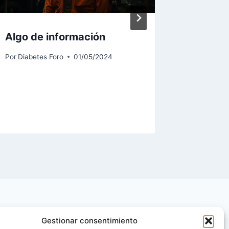
Algo de información
¿Cómo a
esperan
Por
Diabetes Foro
01/05/2024
control
Por
Diabet
Gestionar consentimiento