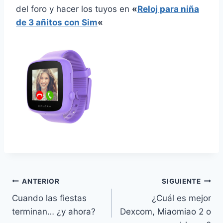
del foro y hacer los tuyos en
«
Reloj para niña
de 3 añitos con Sim
«
Navegación
ANTERIOR
SIGUIENTE
Cuando las fiestas
¿Cuál es mejor
de
terminan… ¿y ahora?
Dexcom, Miaomiao 2 o