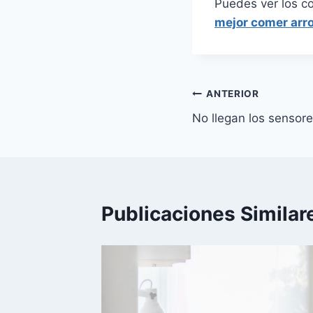
Puedes ver los c
mejor comer arro
Navegación
ANTERIOR
No llegan los sensore
de
entradas
Publicaciones Similar