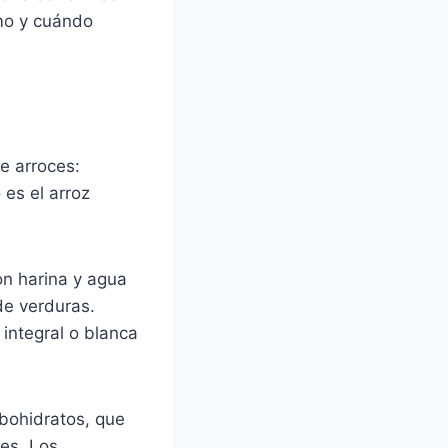
ómo y cuándo
e arroces:
 es el arroz
on harina y agua
de verduras.
 integral o blanca
rbohidratos, que
es. Los