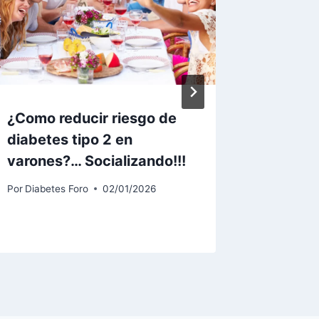
¿Como reducir riesgo de
¿Y si e
diabetes tipo 2 en
tú, sin
varones?… Socializando!!!
no est
ti?
Por
Diabetes Foro
02/01/2026
Por
Diabet