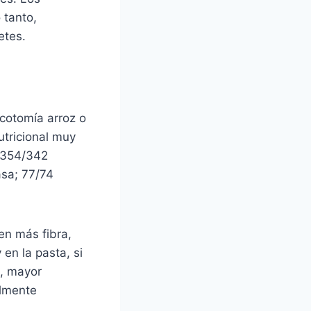
 tanto,
etes.
cotomía arroz o
utricional muy
e 354/342
asa; 77/74
en más fibra,
 en la pasta, si
o, mayor
almente