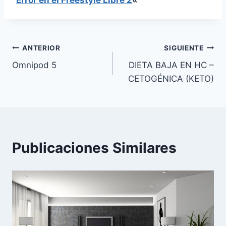
Error en el Freestyle Libre 2
«
Navegación
ANTERIOR
SIGUIENTE
Omnipod 5
DIETA BAJA EN HC –
de
CETOGÉNICA (KETO)
entradas
Publicaciones Similares