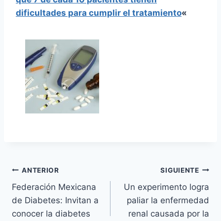
dificultades para cumplir el tratamiento
«
Navegación
ANTERIOR
SIGUIENTE
Federación Mexicana
Un experimento logra
de
de Diabetes: Invitan a
paliar la enfermedad
entradas
conocer la diabetes
renal causada por la