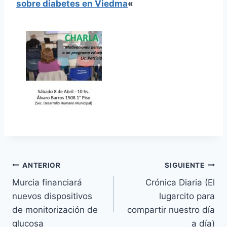
sobre diabetes en Viedma
«
Navegación
ANTERIOR
SIGUIENTE
Murcia financiará
Crónica Diaria (El
de
nuevos dispositivos
lugarcito para
entradas
de monitorización de
compartir nuestro día
glucosa
a día)