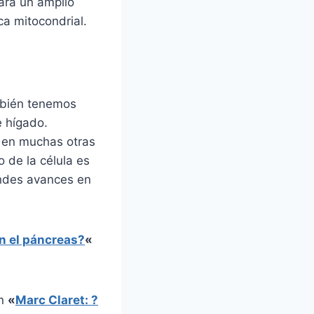
para un amplio
a mitocondrial.
mbién tenemos
e hígado.
 en muchas otras
 de la célula es
andes avances en
n el páncreas?
«
en
«
Marc Claret: ?