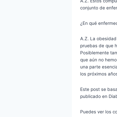
A.Z. Estos compue
conjunto de enfe
¿En qué enferme
A.Z. La obesidad
pruebas de que h
Posiblemente tam
que aún no hemos 
una parte esenci
los próximos año
Este post se bas
publicado en Dia
Puedes ver los c