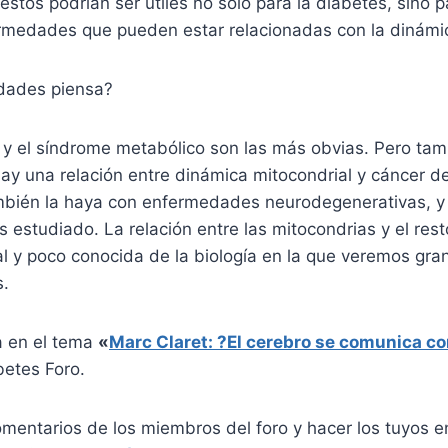
stos podrían ser útiles no sólo para la diabetes, sino 
rmedades que pueden estar relacionadas con la dinámic
dades piensa?
 y el síndrome metabólico son las más obvias. Pero ta
ay una relación entre dinámica mitocondrial y cáncer d
bién la haya con enfermedades neurodegenerativas, y
estudiado. La relación entre las mitocondrias y el resto
al y poco conocida de la biología en la que veremos gr
s.
a en el tema
«
Marc Claret: ?El cerebro se comunica co
betes Foro.
omentarios de los miembros del foro y hacer los tuyos 