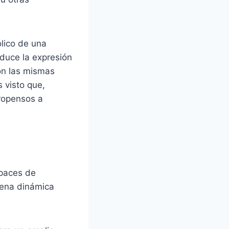
lico de una
duce la expresión
son las mismas
 visto que,
propensos a
apaces de
uena dinámica