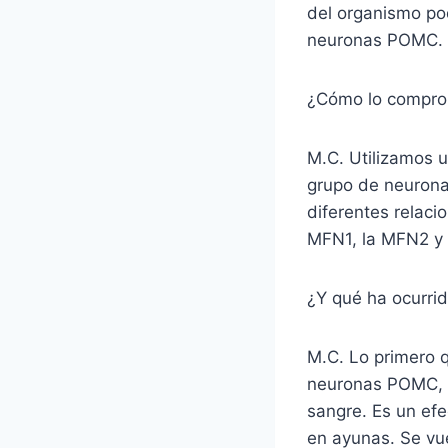
del organismo pod
neuronas POMC.
¿Cómo lo compro
M.C. Utilizamos u
grupo de neurona
diferentes relaci
MFN1, la MFN2 y 
¿Y qué ha ocurri
M.C. Lo primero 
neuronas POMC, l
sangre. Es un ef
en ayunas. Se vu