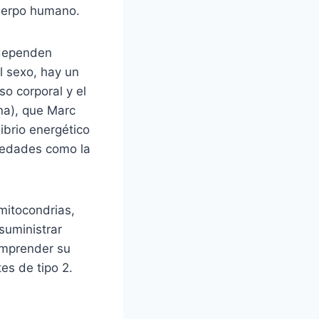
cuerpo humano.
 dependen
l sexo, hay un
o corporal y el
na), que Marc
ibrio energético
rmedades como la
 mitocondrias,
suministrar
omprender su
es de tipo 2.