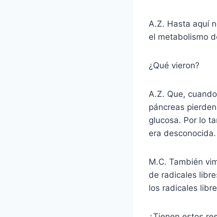
A.Z. Hasta aquí 
el metabolismo d
¿Qué vieron?
A.Z. Que, cuando 
páncreas pierden
glucosa. Por lo t
era desconocida.
M.C. También vim
de radicales libr
los radicales lib
¿Tienen estos res