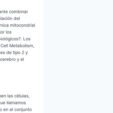
ante combinar
lación del
ámica mitocondrial
or los
iológicos?. Los
 Cell Metabolism,
s de tipo 2 y
cerebro y el
en las células,
que llamamos
 en el conjunto