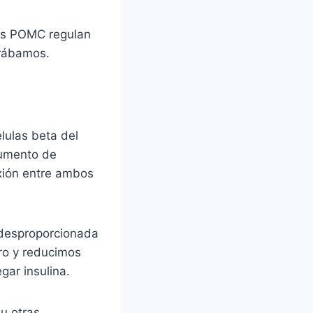
nas POMC regulan
erábamos.
lulas beta del
aumento de
exión entre ambos
 desproporcionada
bro y reducimos
gar insulina.
u otras