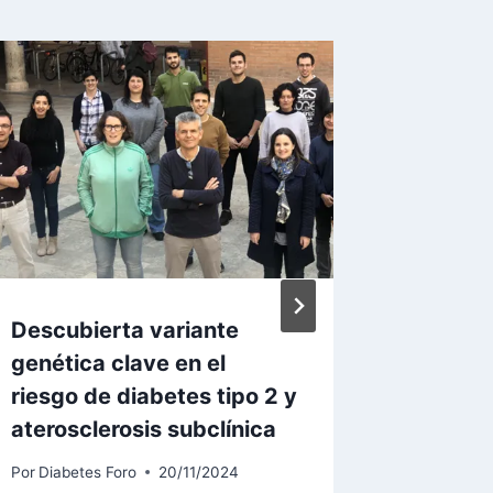
Descubierta variante
55.000
genética clave en el
diabete
riesgo de diabetes tipo 2 y
usan mo
aterosclerosis subclínica
contínu
Por
Diabetes Foro
20/11/2024
Por
Diabet