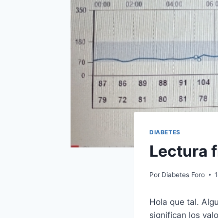
DIABETES
Lectura f
Por
Diabetes Foro
Hola que tal. Alg
significan los va