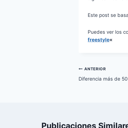
Este post se bas
Puedes ver los c
freestyle
«
Navegación
ANTERIOR
Diferencia más de 50
de
entradas
Publicaciones Similar