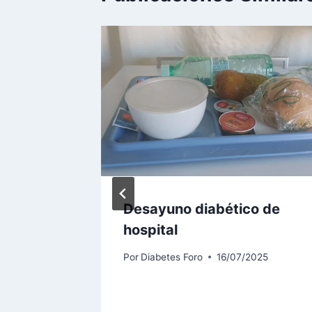
yle
Desayuno diabético de
hospital
2025
Por
Diabetes Foro
16/07/2025