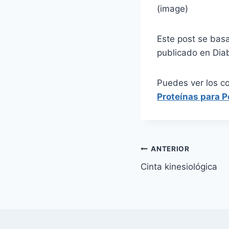
(image)
Este post se bas
publicado en Dia
Puedes ver los c
Proteínas para 
Navegación
ANTERIOR
Cinta kinesiológica
de
entradas