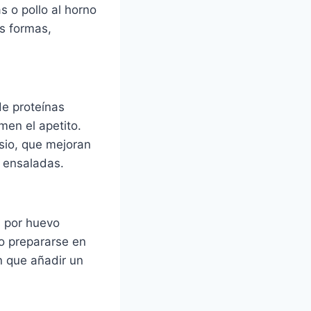
s o pollo al horno
as formas,
e proteínas
men el apetito.
esio, que mejoran
o ensaladas.
s por huevo
o prepararse en
n que añadir un