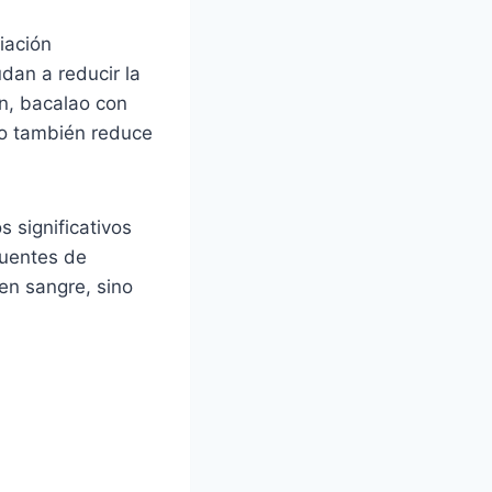
iación
dan a reducir la
ón, bacalao con
do también reduce
s significativos
fuentes de
en sangre, sino