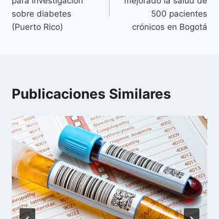
para investigación
mejorado la salud de
entradas
sobre diabetes
500 pacientes
(Puerto Rico)
crónicos en Bogotá
Publicaciones Similares