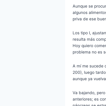
Aunque se procur
algunos alimentos
priva de ese buen
Los tipo I, ajusta
resulta más comp
Hoy quiero coment
problema no es so
A mí me sucede qu
200), luego tardo
aunque ya vuelva
Va bajando, pero 
anteriores; es co
páncreas se estre