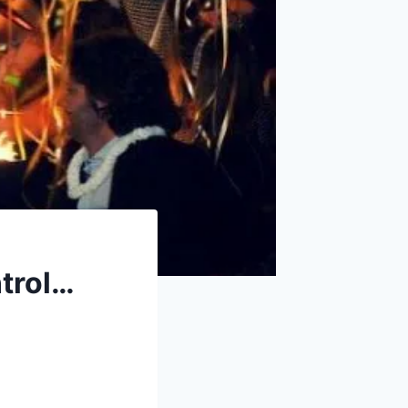
ntrol…