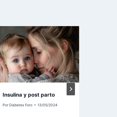
Insulina y post parto
Resfria
etc… ¿P
Por
Diabetes Foro
13/05/2024
a la ins