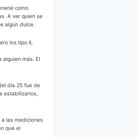
general como
as. A ver quien se
e algún dulce.
ro los tipo II,
a alguien más. El
el día 25 fue de
 estabilizarlos,
 a las mediciones
en que el