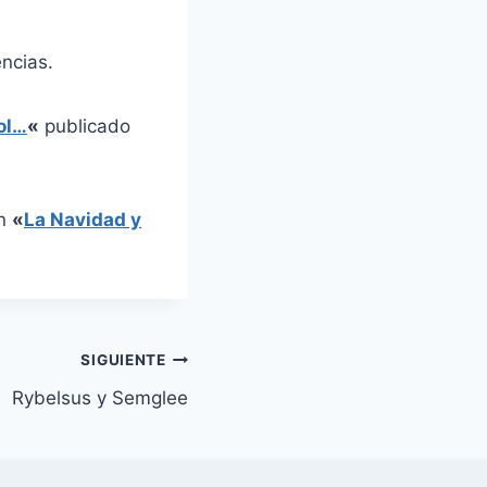
encias.
ol…
«
publicado
en
«
La Navidad y
SIGUIENTE
Rybelsus y Semglee