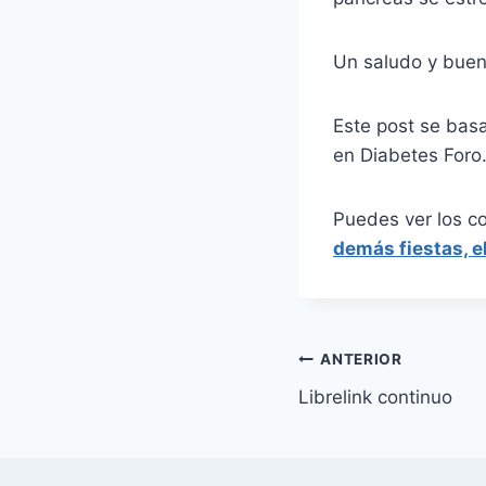
Un saludo y buena
Este post se bas
en Diabetes Foro
Puedes ver los c
demás fiestas, e
Navegación
ANTERIOR
Librelink continuo
de
entradas