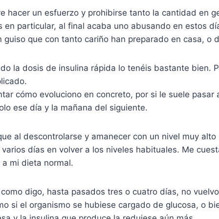
e hacer un esfuerzo y prohibirse tanto la cantidad en 
 en particular, al final acaba uno abusando en estos dí
 guiso que con tanto cariño han preparado en casa, o d
ndo la dosis de insulina rápida lo tenéis bastante bien. Pe
licado.
ar cómo evoluciono en concreto, por si le suele pasar 
lo ese día y la mañana del siguiente.
e al descontrolarse y amanecer con un nivel muy alto (
 varios días en volver a los niveles habituales. Me cuesta
 a mi dieta normal.
como digo, hasta pasados tres o cuatro días, no vuelvo
mo si el organismo se hubiese cargado de glucosa, o bi
sa y la insulina que produce la redujese aún más.