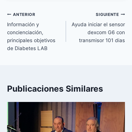
Navegación
ANTERIOR
SIGUIENTE
Información y
Ayuda iniciar el sensor
de
concienciación,
dexcom G6 con
entradas
principales objetivos
transmisor 101 dias
de Diabetes LAB
Publicaciones Similares