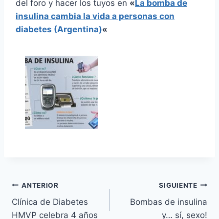
del foro y hacer los tuyos en
«
La bomba de
insulina cambia la vida a personas con
diabetes (Argentina)
«
Navegación
ANTERIOR
SIGUIENTE
Clínica de Diabetes
Bombas de insulina
de
HMVP celebra 4 años
y… sí, sexo!