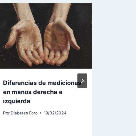
Diferencias de mediciones
¿Qué p
en manos derecha e
la diab
izquierda
Por
Diabet
Por
Diabetes Foro
19/02/2024