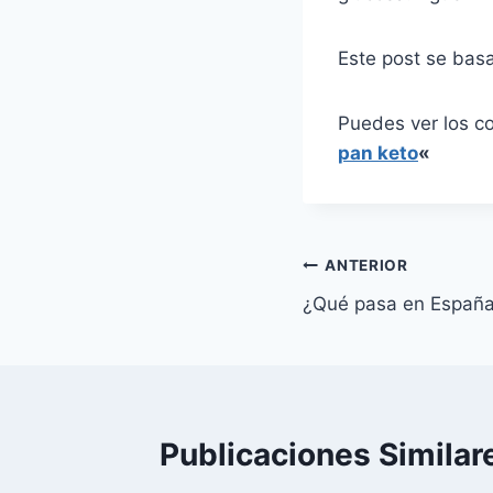
Este post se bas
Puedes ver los c
pan keto
«
Navegación
ANTERIOR
¿Qué pasa en España
de
entradas
Publicaciones Similar