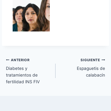
Navegación
ANTERIOR
SIGUIENTE
Diabetes y
Espaguetis de
de
tratamientos de
calabacín
entradas
fertilidad INS FIV