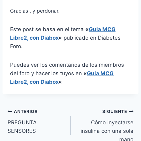
Gracias , y perdonar.
Este post se basa en el tema
«
Guia MCG
Libre2, con Diabox
«
publicado en Diabetes
Foro.
Puedes ver los comentarios de los miembros
del foro y hacer los tuyos en
«
Guia MCG
Libre2, con Diabox
«
Navegación
ANTERIOR
SIGUIENTE
PREGUNTA
Cómo inyectarse
de
SENSORES
insulina con una sola
entradas
mano