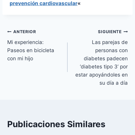
prevención cardiovascular
«
Navegación
ANTERIOR
SIGUIENTE
Mi experiencia:
Las parejas de
de
Paseos en bicicleta
personas con
entradas
con mi hijo
diabetes padecen
‘diabetes tipo 3’ por
estar apoyándoles en
su día a día
Publicaciones Similares