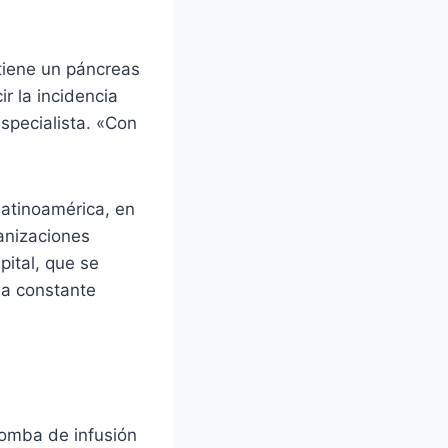
tiene un páncreas
ir la incidencia
specialista. «Con
Latinoamérica, en
anizaciones
pital, que se
ma constante
bomba de infusión