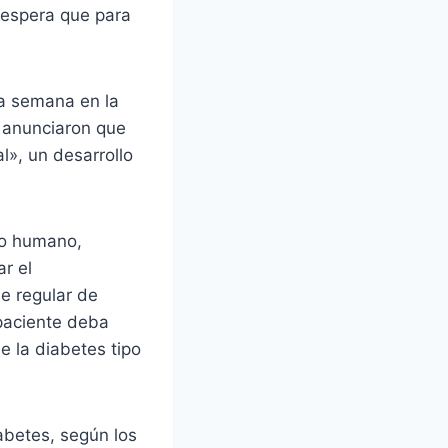
e espera que para
ta semana en la
s anunciaron que
al», un desarrollo
no humano,
ar el
e regular de
 paciente deba
e la diabetes tipo
abetes, según los