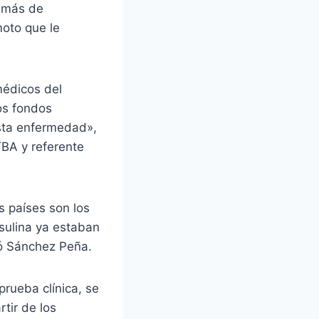
demás de
moto que le
médicos del
Los fondos
sta enfermedad»,
TBA y referente
os países son los
sulina ya estaban
có Sánchez Peña.
prueba clínica, se
tir de los