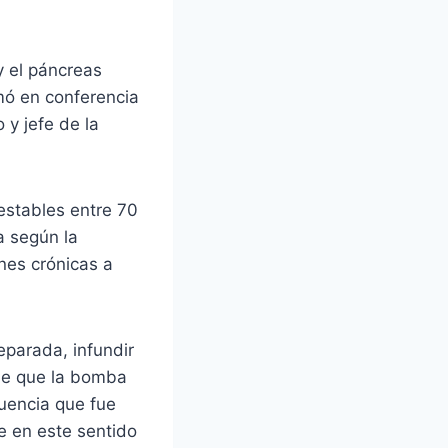
y el páncreas
rmó en conferencia
 y jefe de la
 estables entre 70
a según la
ones crónicas a
eparada, infundir
 de que la bomba
uencia que fue
e en este sentido