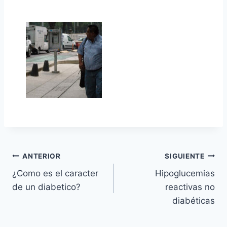
Navegación
ANTERIOR
SIGUIENTE
¿Como es el caracter
Hipoglucemias
de
de un diabetico?
reactivas no
entradas
diabéticas