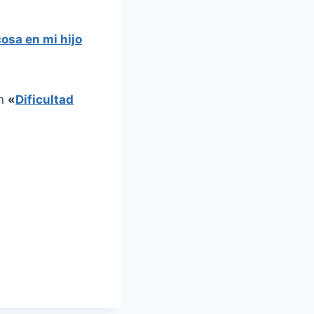
cosa en mi hijo
en
«
Dificultad