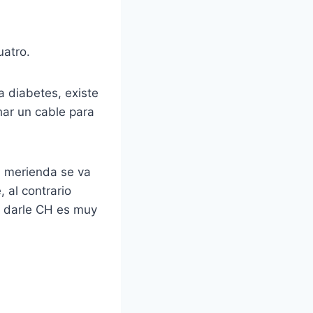
uatro.
a diabetes, existe
har un cable para
a merienda se va
 al contrario
n darle CH es muy