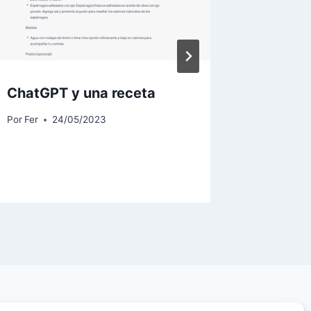
ChatGPT y una receta
¿Cómo 
hipogl
Por
Fer
24/05/2023
Por
Fer
1