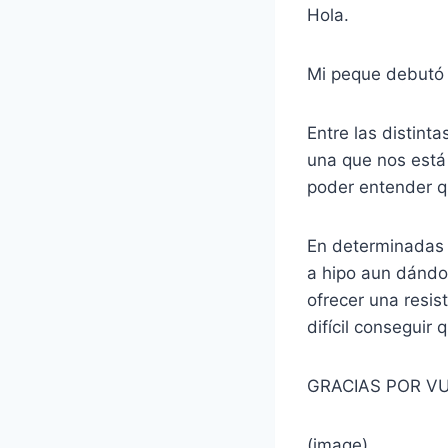
Hola.
Mi peque debutó 
Entre las distint
una que nos está 
poder entender q
En determinadas 
a hipo aun dándol
ofrecer una resis
difícil conseguir
GRACIAS POR V
(image)