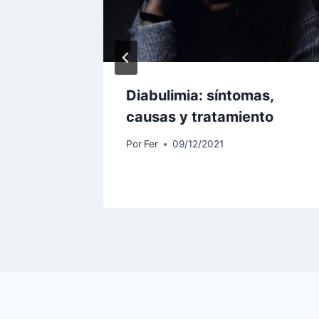
car en
Diabulimia: síntomas,
erebro
causas y tratamiento
Por
Fer
09/12/2021