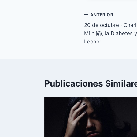
Navegación
ANTERIOR
20 de octubre · Charl
de
Mi hij@, la Diabetes y
entradas
Leonor
Publicaciones Similar