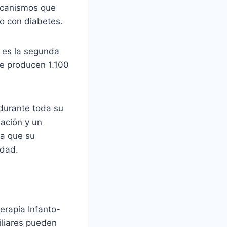
ecanismos que
ño con diabetes.
y es la segunda
se producen 1.100
 durante toda su
mación y un
ra que su
edad.
erapia Infanto-
iliares pueden