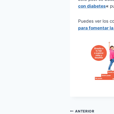
con diabetes
«
pu
Puedes ver los c
para fomentar la
Navegación
ANTERIOR