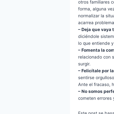
otros familiares 
forma, alguna vez
normalizar la situ
acarrea problema
– Deja que vaya 
diciéndole sistem
lo que entiende y
– Fomenta la com
relacionado con
surgir.
– Felicítale por
sentirse orgullos
Ante el fracaso, h
– No somos perf
cometen errores y
Este post se bas