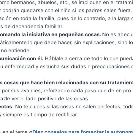
como hermanos, abuelos, etc., se impliquen en el tratam
 podrán quedarse con el niño si los padres salen fuera.
ación en toda la familia, pues de lo contrario, a la larga
s de dependencia familiar.
tomando la iniciativa en pequeñas cosas.
No es adecu
áticamente lo que debe hacer, sin explicaciones, sino lo
 no entiende.
unicación con él.
Háblale a cerca de todo lo que pued
 su enfermedad y escucha sus dudas o preocupaciones
 las cosas que hace bien relacionadas con su tratamien
o por sus avances; reforzando cada paso que de en pro 
azle ver el lado positivo de las cosas.
ectos.
No te culpes si las cosas no salen perfectas, tod
 siempre es tiempo de rectificar.
a en el tema
«
Diez consejos para fomentar la autonomí