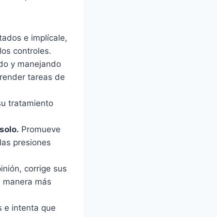
tados e implícale,
os controles.
ndo y manejando
prender tareas de
su tratamiento
solo.
Promueve
las presiones
inión, corrige sus
la manera más
 e intenta que