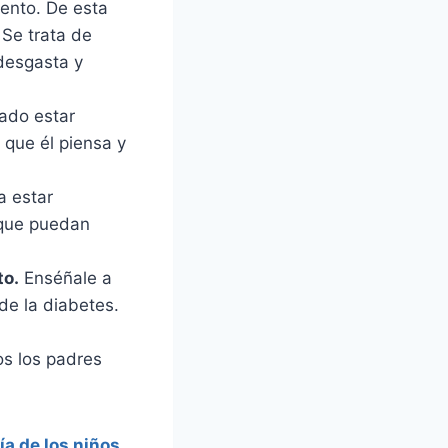
iento. De esta
 Se trata de
 desgasta y
ado estar
 que él piensa y
a estar
 que puedan
to.
Enséñale a
de la diabetes.
os los padres
a de los niños