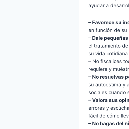
ayudar a desarrol
– Favorece su i
en función de su 
– Dale pequeñas
el tratamiento d
su vida cotidiana
– No fiscalices t
requiere y muést
– No resuelvas po
su autoestima y a
sociales cuando 
– Valora sus opi
errores y escúch
fácil de cómo llev
– No hagas del ni