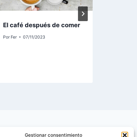
El café después de comer
Nace un
para qu
Por
Fer
07/11/2023
diabete
pacien
Por
fer
1
Gestionar consentimiento