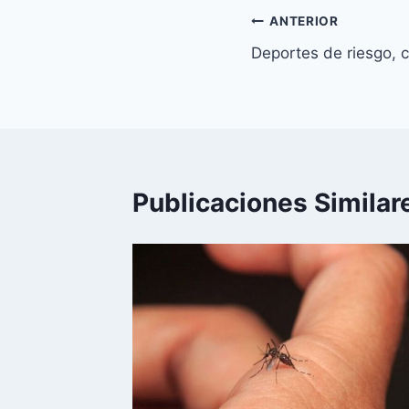
Navegación
ANTERIOR
Deportes de riesgo, cl
de
entradas
Publicaciones Similar