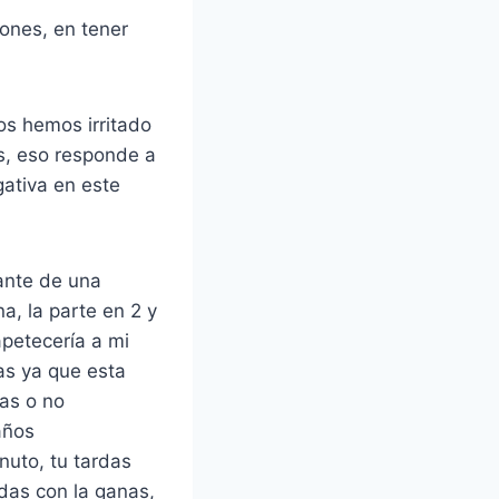
ones, en tener
s hemos irritado
s, eso responde a
gativa en este
lante de una
a, la parte en 2 y
petecería a mi
as ya que esta
as o no
años
nuto, tu tardas
edas con la ganas,