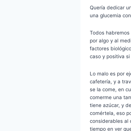
Quería dedicar un
una glucemia cont
Todos habremos 
por algo y al me
factores biológic
caso y positiva 
Lo malo es por ej
cafetería, y a tr
se la come, en cu
comerme una tamb
tiene azúcar, y 
comértela, eso p
considerables al
tiempo en ver que