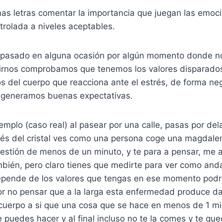
as letras comentar la importancia que juegan las emoci
rolada a niveles aceptables.
pasado en alguna ocasión por algún momento donde no
dirnos comprobamos que tenemos los valores disparado
os del cuerpo que reacciona ante el estrés, de forma ne
si generamos buenas expectativas.
emplo (caso real) al pasear por una calle, pasas por de
avés del cristal ves como una persona coge una magdalen
estión de menos de un minuto, y te para a pensar, me a
ién, pero claro tienes que medirte para ver como and
depende de los valores que tengas en ese momento podr
or no pensar que a la larga esta enfermedad produce d
 cuerpo a si que una cosa que se hace en menos de 1 mi
 puedes hacer y al final incluso no te la comes y te qu