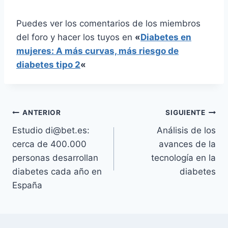
Puedes ver los comentarios de los miembros
del foro y hacer los tuyos en
«
Diabetes en
mujeres: A más curvas, más riesgo de
diabetes tipo 2
«
Navegación
ANTERIOR
SIGUIENTE
Estudio di@bet.es:
Análisis de los
de
cerca de 400.000
avances de la
entradas
personas desarrollan
tecnología en la
diabetes cada año en
diabetes
España