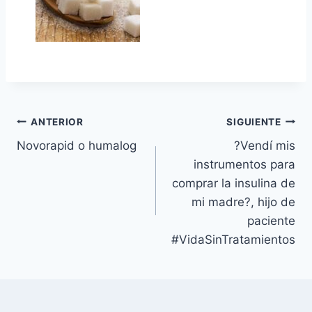
Navegación
ANTERIOR
SIGUIENTE
Novorapid o humalog
?Vendí mis
de
instrumentos para
entradas
comprar la insulina de
mi madre?, hijo de
paciente
#VidaSinTratamientos