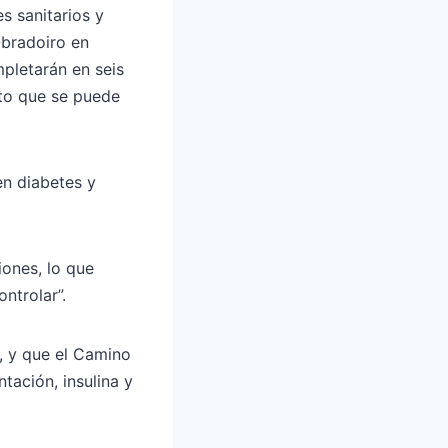
s sanitarios y
Obradoiro en
pletarán en seis
eto que se puede
en diabetes y
iones, lo que
ntrolar”.
s, y que el Camino
ación, insulina y