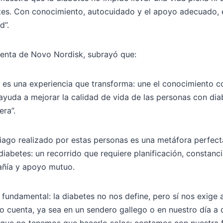
tes. Con conocimiento, autocuidado y el apoyo adecuado, e
d”.
identa de Novo Nordisk, subrayó que:
es una experiencia que transforma: une el conocimiento con
ayuda a mejorar la calidad de vida de las personas con di
era”.
iago realizado por estas personas es una metáfora perfect
 diabetes: un recorrido que requiere planificación, constanc
añía y apoyo mutuo.
fundamental: la diabetes no nos define, pero sí nos exige 
o cuenta, ya sea en un sendero gallego o en nuestro día a 
 que no tenemos que hacerlo solos: contamos con nuestra f