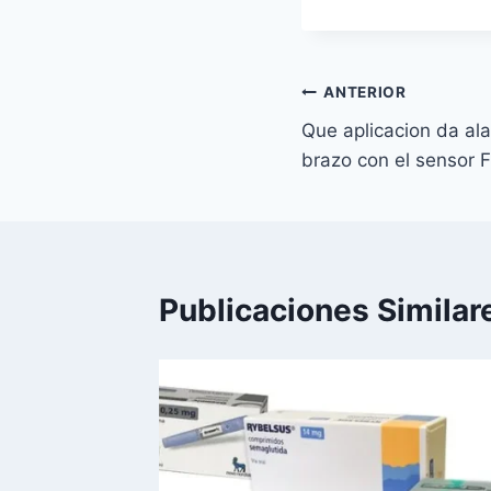
Navegación
ANTERIOR
Que aplicacion da ala
de
brazo con el sensor F
entradas
Publicaciones Similar