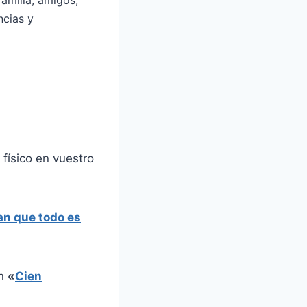
cias y
 físico en vuestro
an que todo es
en
«
Cien