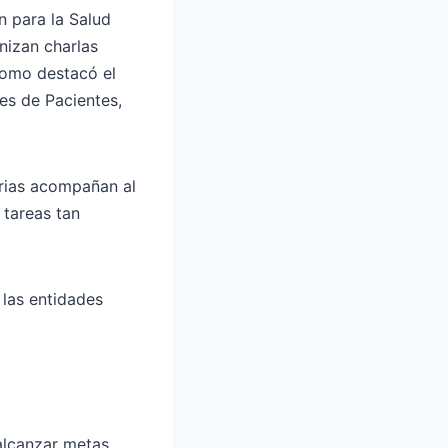
n para la Salud
anizan charlas
Como destacó el
es de Pacientes,
arias acompañan al
 tareas tan
 las entidades
 alcanzar metas