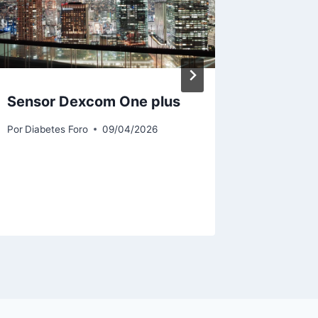
Sensor Dexcom One plus
Sensor
Por
Diabetes Foro
09/04/2026
Por
Diabet