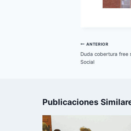
Navegación
ANTERIOR
Duda cobertura free s
de
Social
entradas
Publicaciones Similar