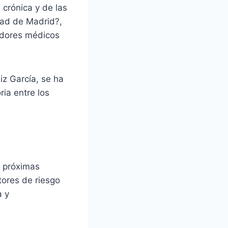
 crónica y de las
dad de Madrid?,
gadores médicos
iz García, se ha
ia entre los
n próximas
tores de riesgo
a y