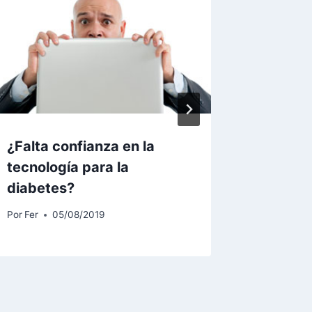
¿Falta confianza en la
Dieta p
tecnología para la
(Tipo 2
diabetes?
Por
Fer
1
Por
Fer
05/08/2019