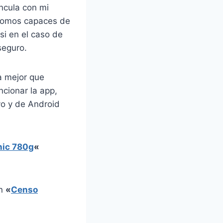
ncula con mi
 somos capaces de
si en el caso de
seguro.
a mejor que
ncionar la app,
vo y de Android
nic 780g
«
en
«
Censo