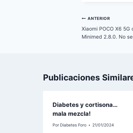
Navegación
ANTERIOR
Xiaomi POCO X6 5G c
de
Minimed 2.8.0. No se
entradas
Publicaciones Similar
Diabetes y cortisona…
mala mezcla!
Por
Diabetes Foro
21/01/2024