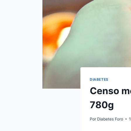
DIABETES
Censo mo
780g
Por
Diabetes Foro