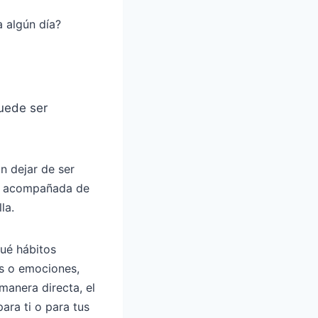
a algún día?
uede ser
n dejar de ser
 va acompañada de
la.
ué hábitos
as o emociones,
manera directa, el
ara ti o para tus