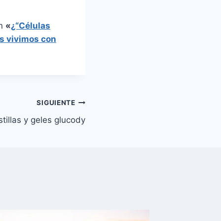
en
«
¿“Células
es vivimos con
SIGUIENTE
tillas y geles glucody