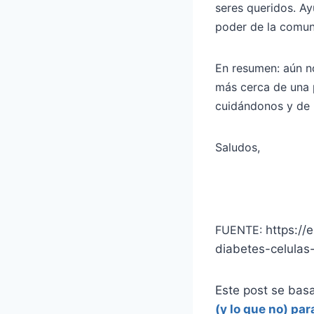
seres queridos. Ay
poder de la comun
En resumen: aún n
más cerca de una p
cuidándonos y de n
Saludos,
FUENTE:
https://
diabetes-celulas-
Este post se bas
(y lo que no) pa