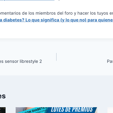
omentarios de los miembros del foro y hacer los tuyos 
la diabetes? Lo que significa (y lo que no) para quien
s sensor librestyle 2
Pas
es