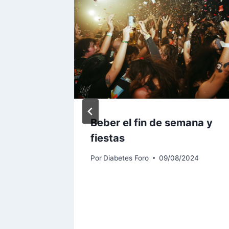
Beber el fin de semana y
io
fiestas
e puede
Por
Diabetes Foro
09/08/2024
to para
025