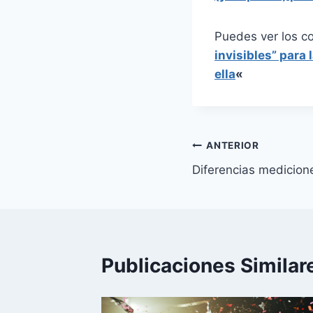
Puedes ver los c
invisibles” para 
ella
«
Navegación
ANTERIOR
Diferencias medicione
de
entradas
Publicaciones Similar