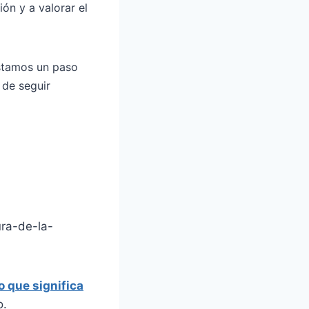
ón y a valorar el
estamos un paso
 de seguir
ura-de-la-
o que significa
o.