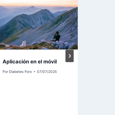
Aplicación en el móvil
Conteo 
de mie
Por
Diabetes Foro
07/07/2025
Por
Diabet