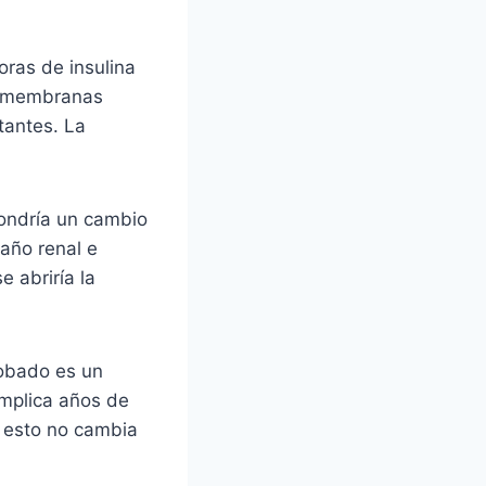
oras de insulina
n membranas
tantes. La
ondría un cambio
daño renal e
e abriría la
robado es un
implica años de
y esto no cambia