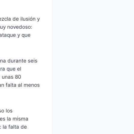
zcla de ilusión y
 muy novedoso:
 ataque y que
ina durante seis
ra que el
n unas 80
an falta al menos
so los
les la misma
 la falta de