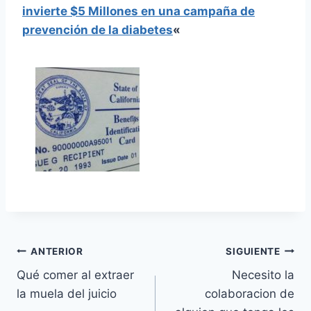
invierte $5 Millones en una campaña de
prevención de la diabetes
«
Navegación
ANTERIOR
SIGUIENTE
Qué comer al extraer
Necesito la
de
la muela del juicio
colaboracion de