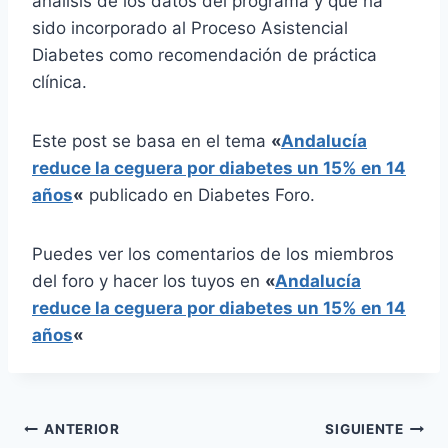
análisis de los datos del programa y que ha
sido incorporado al Proceso Asistencial
Diabetes como recomendación de práctica
clínica.
Este post se basa en el tema
«
Andalucía
reduce la ceguera por diabetes un 15% en 14
años
«
publicado en Diabetes Foro.
Puedes ver los comentarios de los miembros
del foro y hacer los tuyos en
«
Andalucía
reduce la ceguera por diabetes un 15% en 14
años
«
Navegación
ANTERIOR
SIGUIENTE