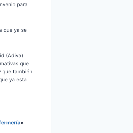
onvenio para
a que ya se
id (Adiva)
rmativas que
y que también
que ya esta
fermería
«