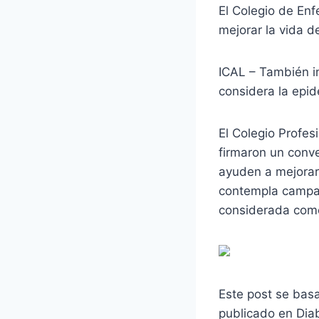
El Colegio de Enf
mejorar la vida d
ICAL – También i
considera la epid
El Colegio Profes
firmaron un conv
ayuden a mejorar
contempla campañ
considerada como 
Este post se bas
publicado en Dia