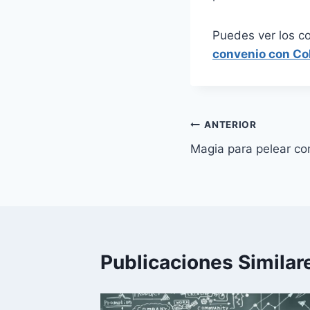
Puedes ver los c
convenio con Co
Navegación
ANTERIOR
Magia para pelear con
de
entradas
Publicaciones Similar