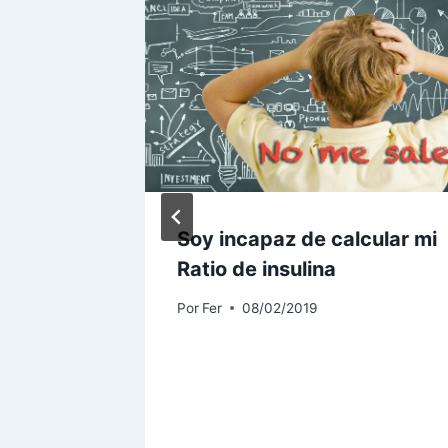
Soy incapaz de calcular mi
l
Ratio de insulina
 tener
Por
Fer
08/02/2019