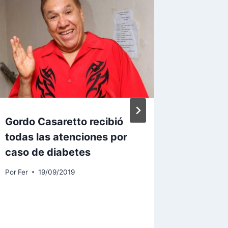
Gordo Casaretto recibió
Como p
todas las atenciones por
unidad 
caso de diabetes
Por
Fer
3
Por
Fer
19/09/2019