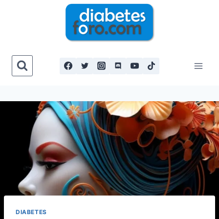
Saltar
al
contenido
DIABETES