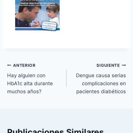
Navegación
ANTERIOR
SIGUIENTE
Hay alguien con
Dengue causa serias
de
HbA1c alta durante
complicaciones en
entradas
muchos años?
pacientes diabéticos
Publicaciones Similares